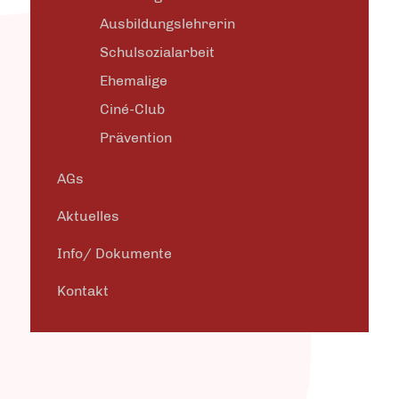
Ausbildungslehrerin
Schulsozialarbeit
Ehemalige
Ciné-Club
Prävention
AGs
Aktuelles
Info/ Dokumente
Kontakt