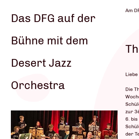
Am DF
Das DFG auf der
Bühne mit dem
Th
Desert Jazz
Liebe
Orchestra
Die T
Woche
Schül
zur 3
6. bis
Schül
der T