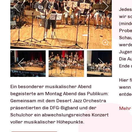
Jedes
wir s
(mind
Probe
Schau
werde
Jugen
Die A
Ende 
Hier f
Ein besonderer musikalischer Abend
wenn 
begeisterte am Montag Abend das Publikum:
entde
Gemeinsam mit dem Desert Jazz Orchestra
präsentierten die DFG-Bigband und der
Mehr 
Schulchor ein abwechslungsreiches Konzert
voller musikalischer Höhepunkte.