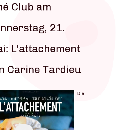
né Club am
nnerstag, 21.
t
i: L'attachement
n Carine Tardieu
Die