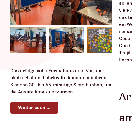
solle
viele
das b
ein W
roman
Gesch
Gende
Truji
Forsc
Das erfolgreiche Format aus dem Vorjahr
blieb erhalten: Lehrkräfte konnten mit ihren
Klassen 30- bis 45-minütige Slots buchen, um
die Ausstellung zu erkunden.
Ar
Weiterlesen …
am