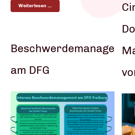
Ci
Weiterlesen …
Do
Beschwerdemanagemen
Ma
am DFG
vo