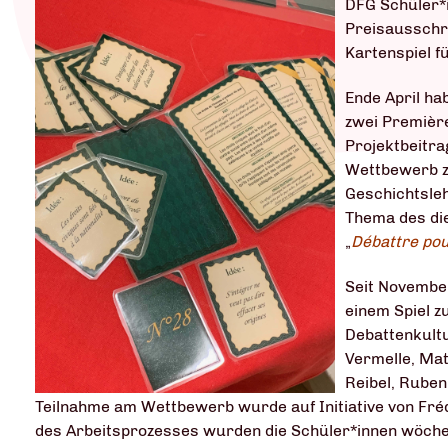
DFG Schüler*
Preisausschre
Kartenspiel f
Ende April ha
zwei Premièr
Projektbeitra
Wettbewerb z
Geschichtsleh
Thema des di
„
Débattre pou
Seit November
einem Spiel 
Debattenkultur
Vermelle, Mat
Reibel, Ruben
Teilnahme am Wettbewerb wurde auf Initiative von Fré
des Arbeitsprozesses wurden die Schüler*innen wöchen