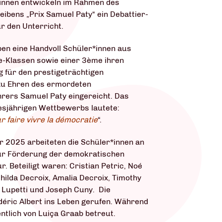
innen entwickeln im Rahmen des
ibens „Prix Samuel Paty“ ein Debattier-
ür den Unterricht.
ben eine Handvoll Schüler*innen aus
e-Klassen sowie einer 3ème ihren
g für den prestigeträchtigen
u Ehren des ermordeten
rers Samuel Paty eingereicht. Das
esjährigen Wettbewerbs lautete:
r faire vivre la démocratie
“.
 2025 arbeiteten die Schüler*innen an
zur Förderung der demokratischen
. Beteiligt waren: Cristian Petric, Noé
hilda Decroix, Amalia Decroix, Timothy
 Lupetti und Joseph Cuny. Die
déric Albert ins Leben gerufen. Während
tlich von Luiça Graab betreut.