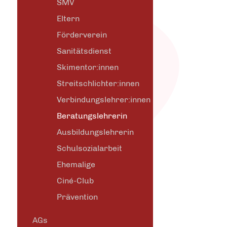
SMV
Eltern
Förderverein
Sanitätsdienst
Skimentor:innen
Streitschlichter:innen
Verbindungslehrer:innen
Beratungslehrerin
Ausbildungslehrerin
Schulsozialarbeit
Ehemalige
Ciné-Club
Prävention
AGs