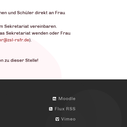
nen und Schüler direkt an Frau
m Sekretariat vereinbaren.
das Sekretariat wenden oder Frau
er@zsl-rsfr.de
).
n zu dieser Stelle!
Moodle
Flux RSS
Vimeo