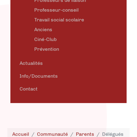
Professeurs de liaison
Professeur-conseil
Travail social scolaire
Anciens
Ciné-Club
Prévention
Actualités
Info/Documents
Contact
Accueil
Communauté
Parents
Délégués