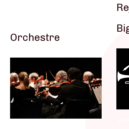
Re
VOIR L'AG
Bi
Orchestre
VOIR