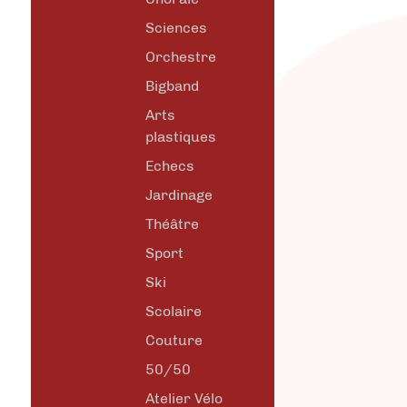
Sciences
Orchestre
Bigband
Arts
plastiques
Echecs
Jardinage
Théâtre
Sport
Ski
Scolaire
Couture
50/50
Atelier Vélo