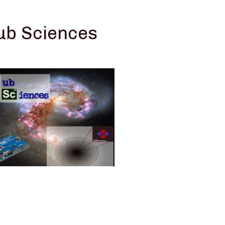
ub Sciences
 L'AG