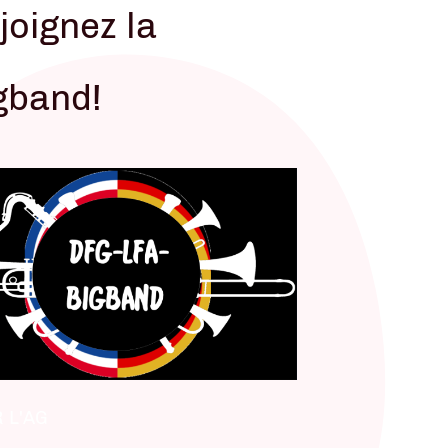
joignez la
gband!
 L'AG