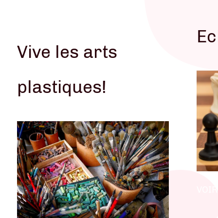
VOIR L'AG
Ec
Vive les arts
plastiques!
VOIR