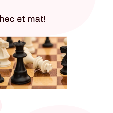
hec et mat!
 L'AG