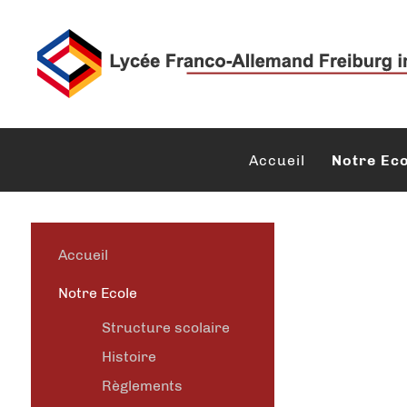
Accueil
Notre Eco
Accueil
Notre Ecole
Structure scolaire
Histoire
Règlements