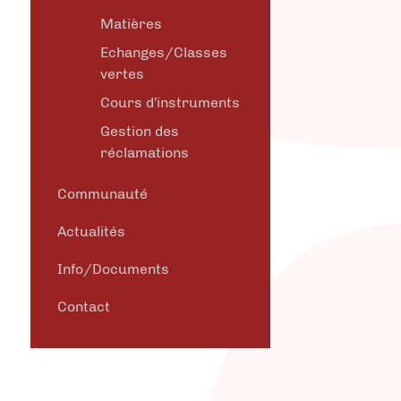
Matières
Echanges/Classes
vertes
Cours d'instruments
Gestion des
réclamations
Communauté
Actualités
Info/Documents
Contact