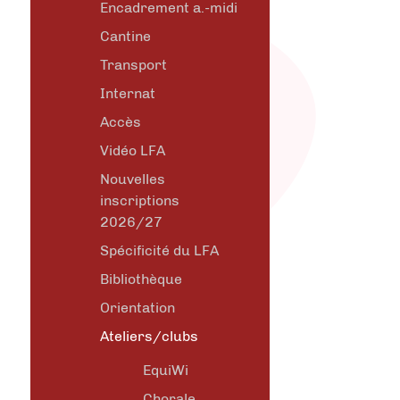
Encadrement a.-midi
Cantine
Transport
Internat
Accès
Vidéo LFA
Nouvelles
inscriptions
2026/27
Spécificité du LFA
Bibliothèque
Orientation
Ateliers/clubs
EquiWi
Chorale