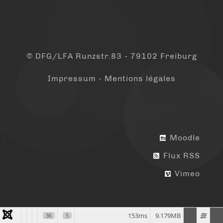
© DFG/LFA Runzstr.83 - 79102 Freiburg
Impressum - Mentions légales
Moodle
Flux RSS
Vimeo
153ms
9.179MB
36
5