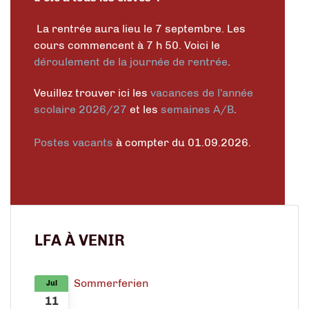
La rentrée aura lieu le 7 septembre. Les
cours commencent à 7 h 50. Voici le
déroulement de la journée de rentrée
.
Veuillez trouver ici les
vacances de l'année
scolaire 2026/27
et les
semaines A/B
.
Postes vacants
à compter du 01.09.2026.
LFA À VENIR
Sommerferien
Jul
11