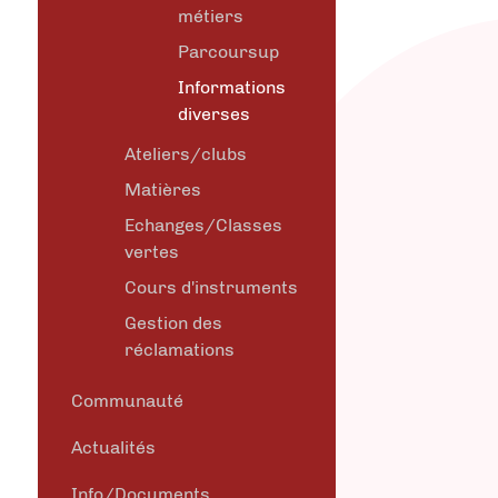
métiers
Parcoursup
Informations
diverses
Ateliers/clubs
Matières
Echanges/Classes
vertes
Cours d'instruments
Gestion des
réclamations
Communauté
Actualités
Info/Documents