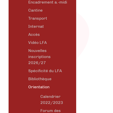
Encadrement a.-midi
Cantine
Transport
Internat
Accès
Vidéo LFA
Nouvelles
inscriptions
2026/27
Spécificité du LFA
Bibliothèque
Orientation
Calendrier
2022/2023
Forum des