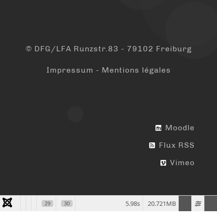
© DFG/LFA Runzstr.83 - 79102 Freiburg
Impressum - Mentions légales
Moodle
Flux RSS
Vimeo
5.98s
20.721MB
29
30