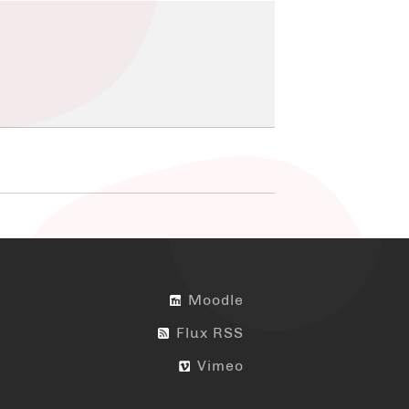
Moodle
Flux RSS
Vimeo