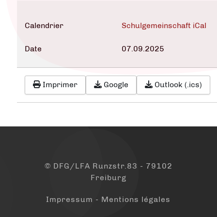
Calendrier
Schulgemeinschaft iCal
Date
07.09.2025
Imprimer
Google
Outlook (.ics)
© DFG/LFA Runzstr.83 - 79102
Freiburg
Impressum - Mentions légales