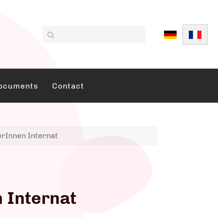
Sélectionnez vo
ocuments
Contact
erInnen Internat
 Internat