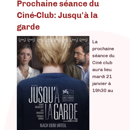
Prochaine séance du
Ciné-Club: Jusqu'à la
garde
La
prochaine
séance du
Ciné club
aura lieu
mardi 21
janvier à
19h30 au