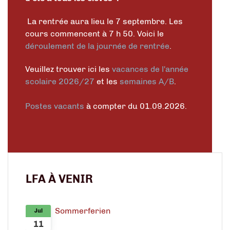
La rentrée aura lieu le 7 septembre. Les
cours commencent à 7 h 50. Voici le
déroulement de la journée de rentrée
.
Veuillez trouver ici les
vacances de l'année
scolaire 2026/27
et les
semaines A/B
.
Postes vacants
à compter du 01.09.2026.
LFA À VENIR
Sommerferien
Jul
11