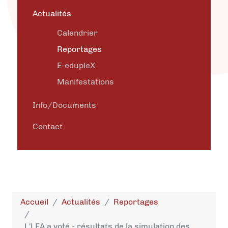
Actualités
Calendrier
Reportages
E-edupleX
Manifestations
Info/Documents
Contact
Accueil
Actualités
Reportages
L'LFA a voté - résultats de la simulation des