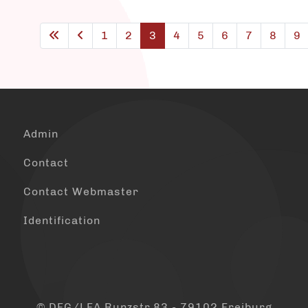
1
2
3
4
5
6
7
8
9
Admin
Contact
Contact Webmaster
Identification
© DFG/LFA Runzstr.83 - 79102 Freiburg