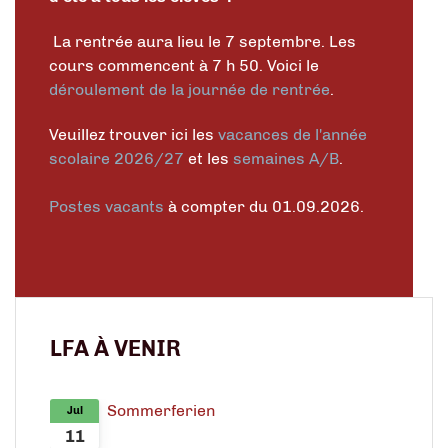
La rentrée aura lieu le 7 septembre. Les
cours commencent à 7 h 50. Voici le
déroulement de la journée de rentrée
.
Veuillez trouver ici les
vacances de l'année
scolaire 2026/27
et les
semaines A/B
.
Postes vacants
à compter du 01.09.2026.
LFA À VENIR
Sommerferien
Jul
11