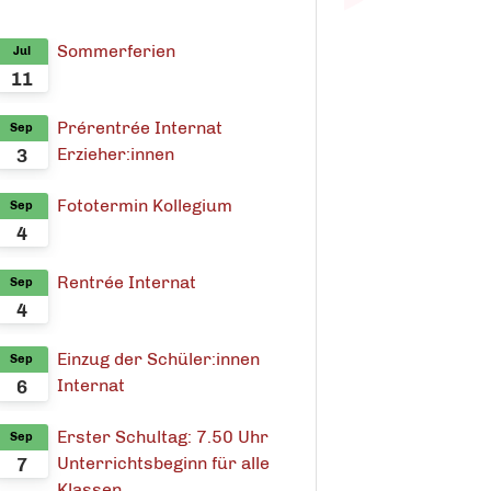
Sommerferien
Jul
11
Prérentrée Internat
Sep
Erzieher:innen
3
Fototermin Kollegium
Sep
4
Rentrée Internat
Sep
4
Einzug der Schüler:innen
Sep
Internat
6
Erster Schultag: 7.50 Uhr
Sep
Unterrichtsbeginn für alle
7
Klassen