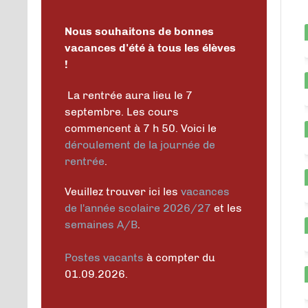
Nous souhaitons de bonnes
vacances d'été à tous les élèves
!
La rentrée aura lieu le 7
septembre. Les cours
commencent à 7 h 50. Voici le
déroulement de la journée de
rentrée
.
Veuillez trouver ici les
vacances
de l'année scolaire 2026/27
et les
semaines A/B
.
Postes vacants
à compter du
01.09.2026.