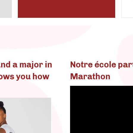
d a major in
Notre école par
hows you how
Marathon