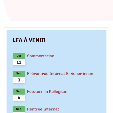
LFA À VENIR
Sommerferien
Jul
11
Prérentrée Internat Erzieher:innen
Sep
3
Fototermin Kollegium
Sep
4
Rentrée Internat
Sep