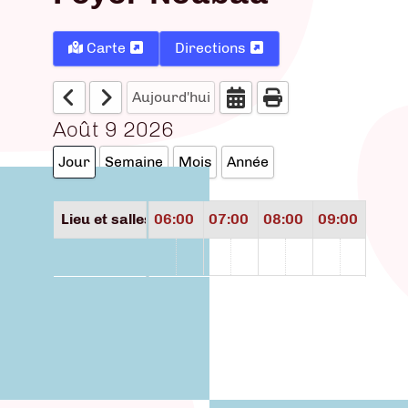
Carte
Directions
Aujourd'hui
Août 9 2026
Jour
Semaine
Mois
Année
3:00
04:00
Lieu et salles
05:00
06:00
07:00
08:00
09:00
10:0
Foyer Neubau