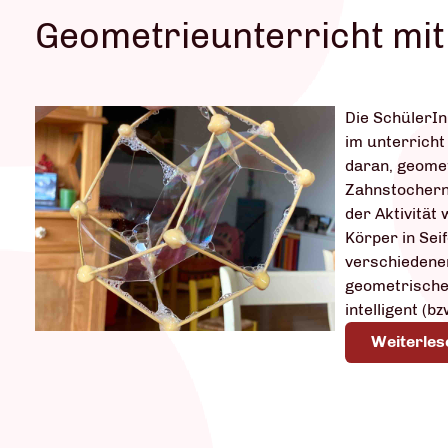
Geometrieunterricht mit
Die SchülerIn
im unterricht
daran, geomet
Zahnstochern 
der Aktivität
Körper in Sei
verschiedene
geometrischen
intelligent (bz
Weiterles