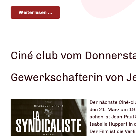
Weiterlesen …
Ciné club vom Donnersta
Gewerkschafterin von J
Der nächste Ciné-cl
den 21. März um 19:
sehen ist Jean-Paul
Isabelle Huppert in 
Der Film ist die Ver