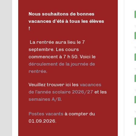
Nous souhaitons de bonnes
vacances d'été à tous les élèves
!
La rentrée aura lieu le 7
septembre. Les cours
commencent à 7 h 50. Voici le
déroulement de la journée de
rentrée
.
Veuillez trouver ici les
vacances
de l'année scolaire 2026/27
et les
semaines A/B
.
Postes vacants
à compter du
01.09.2026.