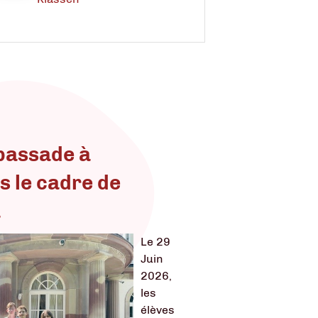
mbassade à
s le cadre de
a
Le 29
Juin
2026,
les
élèves