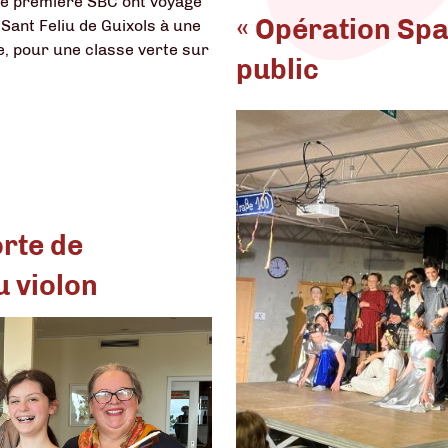
 de première SBC ont voyagé
« Opération Spa
 Sant Feliu de Guixols à une
e, pour une classe verte sur
public
rte de
 violon