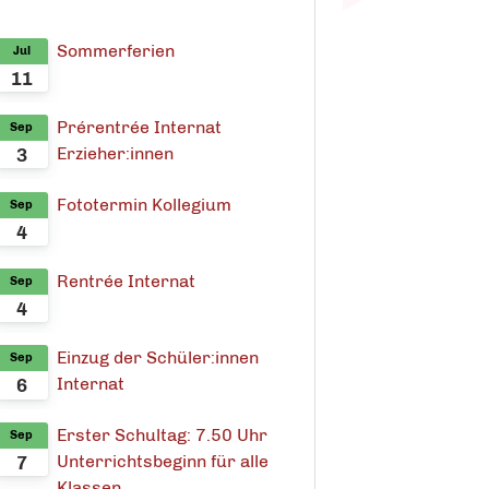
Sommerferien
Jul
11
Prérentrée Internat
Sep
Erzieher:innen
3
Fototermin Kollegium
Sep
4
Rentrée Internat
Sep
4
Einzug der Schüler:innen
Sep
Internat
6
Erster Schultag: 7.50 Uhr
Sep
Unterrichtsbeginn für alle
7
Klassen